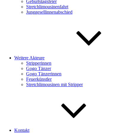
Geburtstagsfeier
Stretchlimousinenfahrt
Junggesellinnenabschied
Weitere Akteure
Stripperinnen
Gogo Tänzer
Gogo Tänzerinnen
Feuerkünstler
Stretchlimousinen mit Stripper
Kontakt