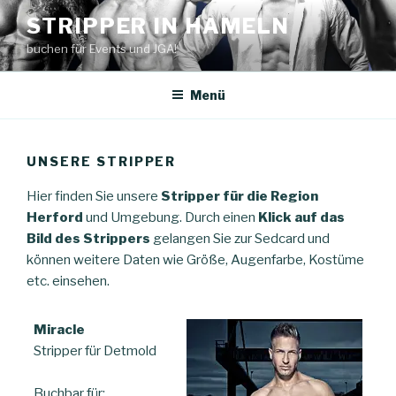
Zum
STRIPPER IN HAMELN
Inhalt
buchen für Events und JGA!
springen
Menü
UNSERE STRIPPER
Hier finden Sie unsere
Stripper für die Region
Herford
und Umgebung. Durch einen
Klick auf das
Bild des Strippers
gelangen Sie zur Sedcard und
können weitere Daten wie Größe, Augenfarbe, Kostüme
etc. einsehen.
Miracle
Stripper für Detmold
Buchbar für: