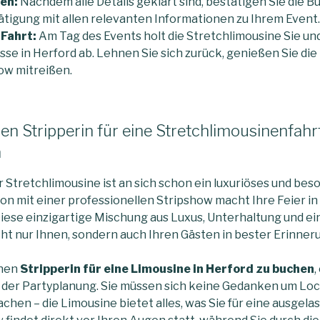
en:
Nachdem alle Details geklärt sind, bestätigen Sie die B
ätigung mit allen relevanten Informationen zu Ihrem Event.
 Fahrt:
Am Tag des Events holt die Stretchlimousine Sie und
e in Herford ab. Lehnen Sie sich zurück, genießen Sie die 
how mitreißen.
n Stripperin für eine Stretchlimousinenfahr
n
r Stretchlimousine ist an sich schon ein luxuriöses und bes
on mit einer professionellen Stripshow macht Ihre Feier in
Diese einzigartige Mischung aus Luxus, Unterhaltung und 
ht nur Ihnen, sondern auch Ihren Gästen in bester Erinner
inen
Stripperin für eine Limousine in Herford zu buchen
,
 der Partyplanung. Sie müssen sich keine Gedanken um Loc
hen – die Limousine bietet alles, was Sie für eine ausgela