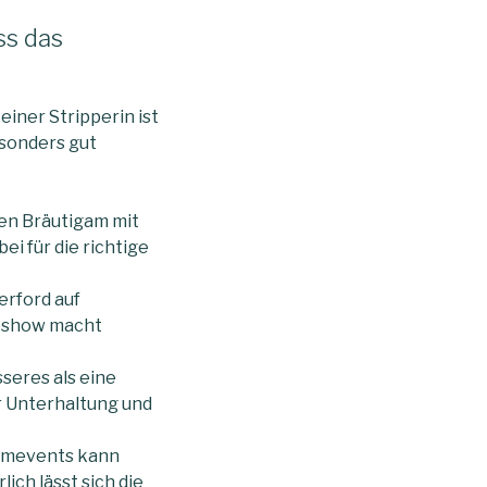
ss das
einer Stripperin ist
esonders gut
den Bräutigam mit
ei für die richtige
erford auf
ipshow macht
seres als eine
r Unterhaltung und
amevents kann
ich lässt sich die