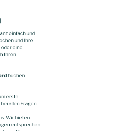
d
ganz einfach und
rechen und Ihre
n oder eine
ch Ihren
ord
buchen
 um erste
bei allen Fragen
s. Wir bieten
ungen entsprechen.