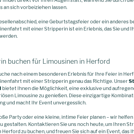
 findet direkt vor Ihren Augen statt, während Sie durch die
s an sich vorbeiziehen lassen.
esellenabschied, eine Geburtstagsfeier oder ein anderes 
nenfahrt mit einer Stripperin ist ein Erlebnis, das Sie und I
 werden.
erin buchen für Limousinen in Herford
che nach einem besonderen Erlebnis für Ihre Feier in Herfo
inenfahrt mit einer Stripperin genau das Richtige. Unser
St
d
bietet Ihnen die Möglichkeit, eine exklusive und aufrege
uriösen Limousine zu genießen. Diese einzigartige Kombinati
g und macht Ihr Event unvergesslich.
roße Party oder eine kleine, intime Feier planen – wir helfen
u gestalten. Kontaktieren Sie uns noch heute, um Ihren Str
 Herford zu buchen, und freuen Sie sich auf ein Event, das 