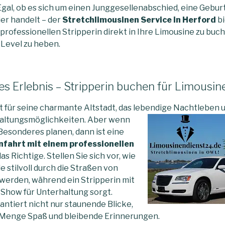
Egal, ob es sich um einen Junggesellenabschied, eine Gebur
er handelt – der
Stretchlimousinen Service in Herford
bi
professionellen Stripperin direkt in Ihre Limousine zu buc
 Level zu heben.
ges Erlebnis – Stripperin buchen für Limousin
t für seine charmante Altstadt, das lebendige
Nachtleben u
haltungsmöglichkeiten. Aber wenn
 Besonderes planen, dann ist eine
nfahrt mit einem professionellen
s Richtige. Stellen Sie sich vor, wie
e stilvoll durch die Straßen von
 werden, während ein Stripperin mit
Show für Unterhaltung sorgt.
antiert nicht nur staunende Blicke,
 Menge Spaß und bleibende Erinnerungen.