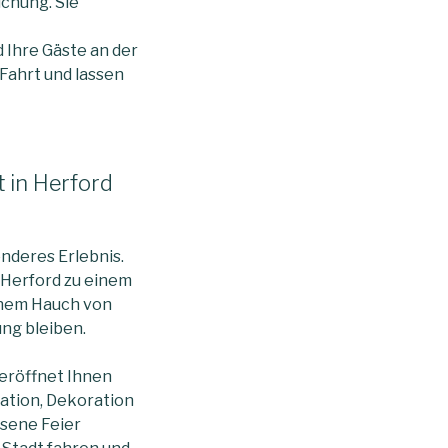
uchung. Sie
 Ihre Gäste an der
Fahrt und lassen
t in Herford
onderes Erlebnis.
 Herford zu einem
einem Hauch von
ung bleiben.
 eröffnet Ihnen
ation, Dekoration
ssene Feier