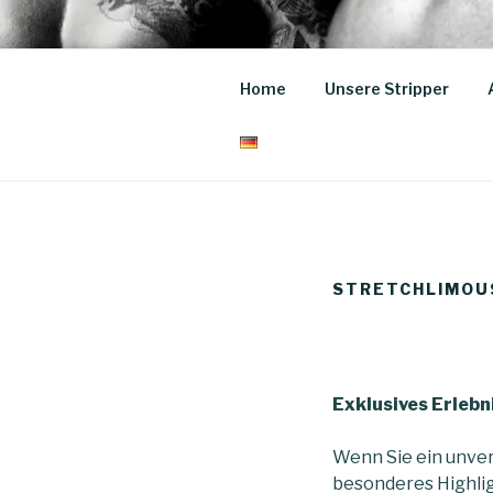
Zum
Inhalt
STRIPPER 
springen
Home
Unsere Stripper
buchen für Events und JGA!
STRETCHLIMOUS
Exklusives Erlebn
Wenn Sie ein unver
besonderes Highlig