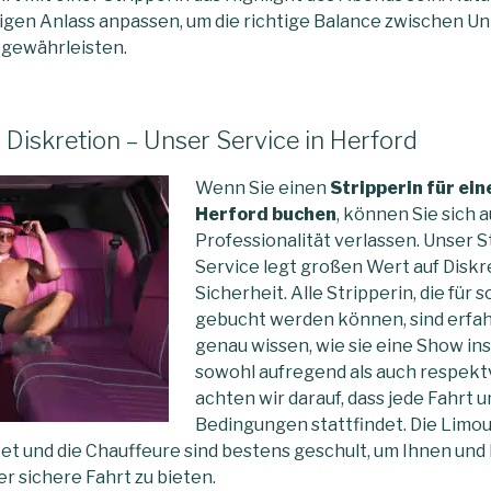
igen Anlass anpassen, um die richtige Balance zwischen U
u gewährleisten.
 Diskretion – Unser Service in Herford
Wenn Sie einen
Stripperin für ein
Herford buchen
, können Sie sich 
Professionalität verlassen. Unser 
Service legt großen Wert auf Diskr
Sicherheit. Alle Stripperin, die für 
gebucht werden können, sind erfahr
genau wissen, wie sie eine Show ins
sowohl aufregend als auch respektv
achten wir darauf, dass jede Fahrt 
Bedingungen stattfindet. Die Limo
t und die Chauffeure sind bestens geschult, um Ihnen und
r sichere Fahrt zu bieten.