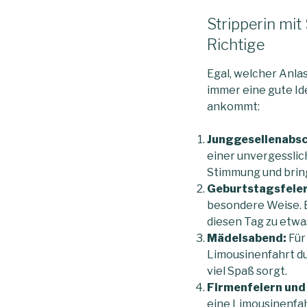
Stripperin mit
Richtige
Egal, welcher Anlas
immer eine gute Id
ankommt:
Junggesellenabsc
einer unvergesslich
Stimmung und bring
Geburtstagsfeier
besondere Weise. E
diesen Tag zu etw
Mädelsabend:
Für
Limousinenfahrt du
viel Spaß sorgt.
Firmenfeiern und
eine Limousinenfahr