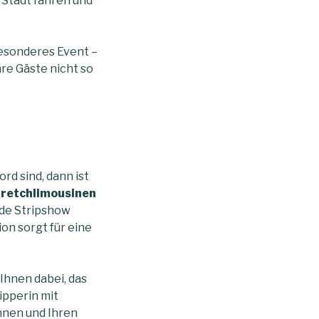
 Stadt fahren und
besonderes Event –
hre Gäste nicht so
rd sind, dann ist
retchlimousinen
nde Stripshow
on sorgt für eine
 Ihnen dabei, das
ipperin mit
Ihnen und Ihren