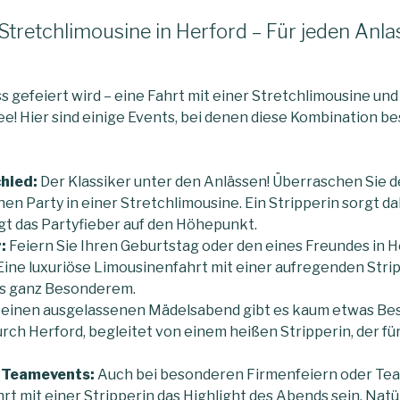
 Stretchlimousine in Herford – Für jeden Anla
s gefeiert wird – eine Fahrt mit einer Stretchlimousine und 
ee! Hier sind einige Events, bei denen diese Kombination b
hied:
Der Klassiker unter den Anlässen! Überraschen Sie 
en Party in einer Stretchlimousine. Ein Stripperin sorgt dab
t das Partyfieber auf den Höhepunkt.
:
Feiern Sie Ihren Geburtstag oder den eines Freundes in H
ine luxuriöse Limousinenfahrt mit einer aufregenden Str
as ganz Besonderem.
 einen ausgelassenen Mädelsabend gibt es kaum etwas Bes
rch Herford, begleitet von einem heißen Stripperin, der fü
 Teamevents:
Auch bei besonderen Firmenfeiern oder Te
t mit einer Stripperin das Highlight des Abends sein. Natürl