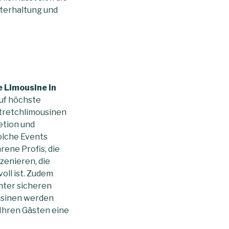
nterhaltung und
e Limousine in
auf höchste
Stretchlimousinen
etion und
solche Events
ene Profis, die
zenieren, die
oll ist. Zudem
unter sicheren
usinen werden
 Ihren Gästen eine