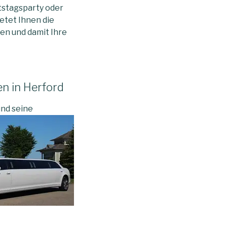
tstagsparty oder
etet Ihnen die
hen und damit Ihre
en in Herford
nd seine